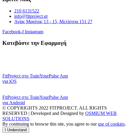
210 6131522
info@fitproject.gr
Αγίας Μαρίνας 13 - 15, Μελίσσια 151 27
Facebook-f
Instagram
Κατεβάστε την Εφαρμογή
FitProject στο TrainYourPulse App
για iOS
FitProject στο TrainYourPulse App
για Android
© COPYRIGHTS 2022 FITPROJECT. ALL RIGHTS
RESERVED | Developed and Designed by
OSMIUM WEB
SOLUTIONS
By continuing to browse this site, you agree to our
use of cookies
.
I Understand