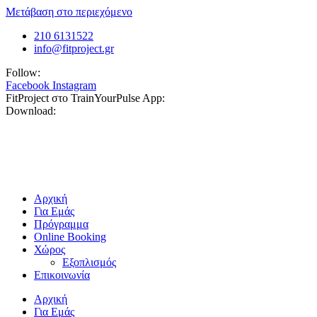
Μετάβαση στο περιεχόμενο
210 6131522
info@fitproject.gr
Follow:
Facebook
Instagram
FitProject στο TrainYourPulse App:
Download:
Αρχική
Για Εμάς
Πρόγραμμα
Online Booking
Χώρος
Εξοπλισμός
Επικοινωνία
Αρχική
Για Εμάς