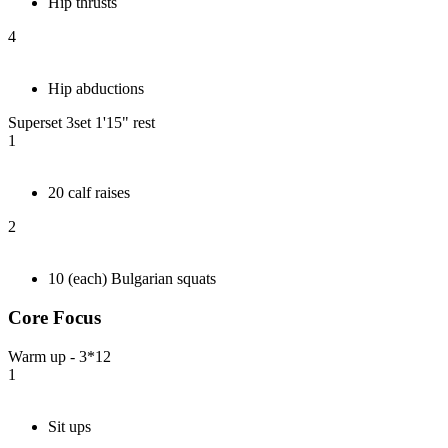
Hip thrusts
4
Hip abductions
Superset 3set 1'15" rest
1
20 calf raises
2
10 (each) Bulgarian squats
Core Focus
Warm up - 3*12
1
Sit ups