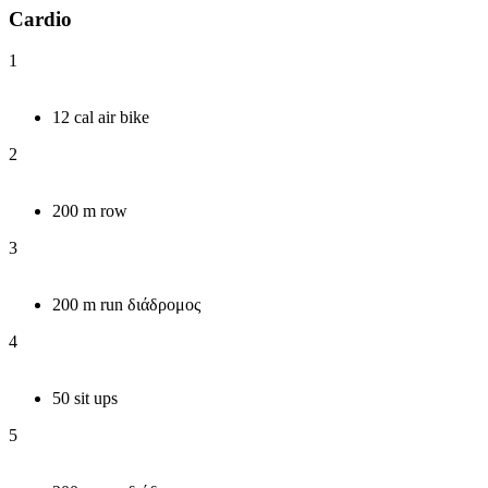
Cardio
1
12 cal air bike
2
200 m row
3
200 m run διάδρομος
4
50 sit ups
5