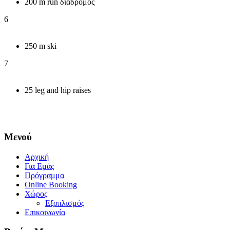
200 m run διάδρομος
6
250 m ski
7
25 leg and hip raises
Μενού
Αρχική
Για Εμάς
Πρόγραμμα
Online Booking
Χώρος
Εξοπλισμός
Επικοινωνία