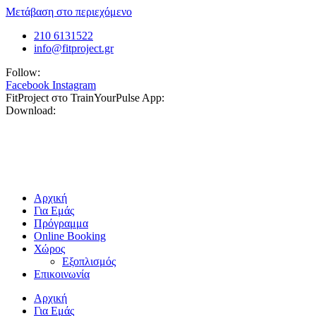
Μετάβαση στο περιεχόμενο
210 6131522
info@fitproject.gr
Follow:
Facebook
Instagram
FitProject στο TrainYourPulse App:
Download:
Αρχική
Για Εμάς
Πρόγραμμα
Online Booking
Χώρος
Εξοπλισμός
Επικοινωνία
Αρχική
Για Εμάς