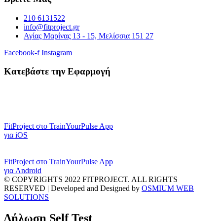
210 6131522
info@fitproject.gr
Αγίας Μαρίνας 13 - 15, Μελίσσια 151 27
Facebook-f
Instagram
Κατεβάστε την Εφαρμογή
FitProject στο TrainYourPulse App
για iOS
FitProject στο TrainYourPulse App
για Android
© COPYRIGHTS 2022 FITPROJECT. ALL RIGHTS
RESERVED | Developed and Designed by
OSMIUM WEB
SOLUTIONS
Δήλωση Self Test