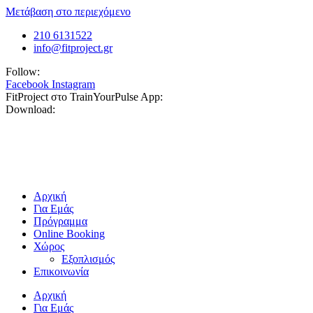
Μετάβαση στο περιεχόμενο
210 6131522
info@fitproject.gr
Follow:
Facebook
Instagram
FitProject στο TrainYourPulse App:
Download:
Αρχική
Για Εμάς
Πρόγραμμα
Online Booking
Χώρος
Εξοπλισμός
Επικοινωνία
Αρχική
Για Εμάς