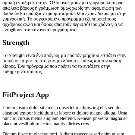
ομαλή ένταξη σε αυτήν. Όλοι αναζητούν μια γρήγορη λύση για
απώλεια βάρους ή γράμμωση όμως χωρίς την αφομοίωση των
βασικών θα υπάρξουν τραυματισμοί. Όλοι έχουν δικαίωμα στην
γυμναστική. Το συγκεκριμένο πρόγραμμα εξυπηρετεί τους
αρχάριους αλλά και όσους απαιτούν περισσότερο χρόνο για να
ενταχθούν στα κανονικά προγράμματα.
Strength
Το Strength είναι ένα πρόγραμμα προπόνησης που εστιάζει στην
μυική υπερτροφία, στο χτίσιμο δύναμης καθώς και την καύση
λίπους. Ένα πρόγραμμα που πρέπει να το εντάξετε στην
καθημερινότητά σας.
FitProject App
Lorem ipsum dolor sit amet, consectetur adipiscing elit, sed do
eiusmod tempor incididunt ut labore et dolore magna aliqua. Urna
nunc id cursus metus aliquam eleifend. Aenean pharetra magna ac
placerat vestibulum lectus mauris ultrices eros.
Dictum fusce ut placerat orci. A diam maecenas sed enim ut sem