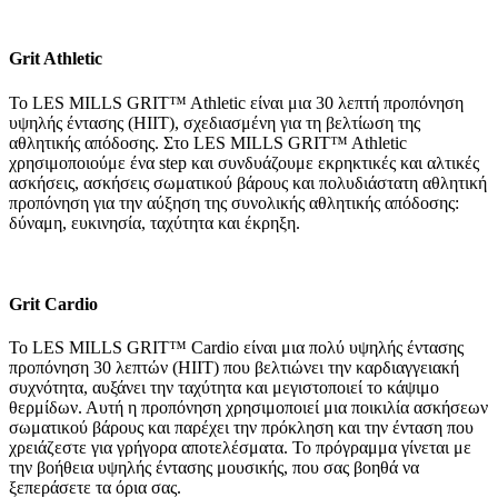
Grit Athletic
Το LES MILLS GRIT™ Athletic είναι μια 30 λεπτή προπόνηση
υψηλής έντασης (HIIT), σχεδιασμένη για τη βελτίωση της
αθλητικής απόδοσης. Στο LES MILLS GRIT™ Athletic
χρησιμοποιούμε ένα step και συνδυάζουμε εκρηκτικές και αλτικές
ασκήσεις, ασκήσεις σωματικού βάρους και πολυδιάστατη αθλητική
προπόνηση για την αύξηση της συνολικής αθλητικής απόδοσης:
δύναμη, ευκινησία, ταχύτητα και έκρηξη.
Grit Cardio
Το LES MILLS GRIT™ Cardio είναι μια πολύ υψηλής έντασης
προπόνηση 30 λεπτών (HIIT) που βελτιώνει την καρδιαγγειακή
συχνότητα, αυξάνει την ταχύτητα και μεγιστοποιεί το κάψιμο
θερμίδων. Αυτή η προπόνηση χρησιμοποιεί μια ποικιλία ασκήσεων
σωματικού βάρους και παρέχει την πρόκληση και την ένταση που
χρειάζεστε για γρήγορα αποτελέσματα. Το πρόγραμμα γίνεται με
την βοήθεια υψηλής έντασης μουσικής, που σας βοηθά να
ξεπεράσετε τα όρια σας.