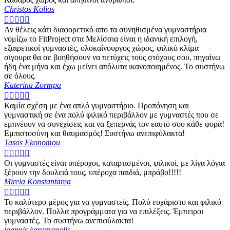
Christos Kolios





Αν θέλεις κάτι διαφορετικό απο τα συνηθισμένα γυμναστήρια
νομίζω το FitProject στα Μελίσσια είναι η ιδανική επιλογή,
εξαιρετικοί γυμναστές, ολοκαίνουργος χώρος, φιλικό κλίμα
σίγουρα θα σε βοηθήσουν να πετύχεις τους στόχους σου, πηγαίνω
ήδη ένα μήνα και έχω μείνει απόλυτα ικανοποιημένος. Το συστήνω
σε όλους.
Katerina Zormpa





Καμία σχέση με ένα απλό γυμναστήριο. Προπόνηση και
γυμναστική σε ένα πολύ φιλικό περιβάλλον με γυμναστές που σε
εμπνέουν να συνεχίσεις και να ξεπερνάς τον εαυτό σου κάθε φορά!
Εμπιστοσύνη και θαυμασμός! Συστήνω ανεπιφύλακτα!
Tasos Ekonomou





Οι γυμναστές είναι υπέροχοι, καταρτισμένοι, φιλικοί, με λίγα λόγια
ξέρουν την δουλειά τους, υπέροχα παιδιά, μπράβο!!!!!
Mirela Konstantarea





Το καλύτερο μέρος για να γυμναστείς. Πολύ ευχάριστο και φιλικό
περιβάλλον. Πολλα προγράμματα για να επιλέξεις. Έμπειροι
γυμναστές. Το συστήνω ανεπιφύλακτα!
ioannis karamanolis