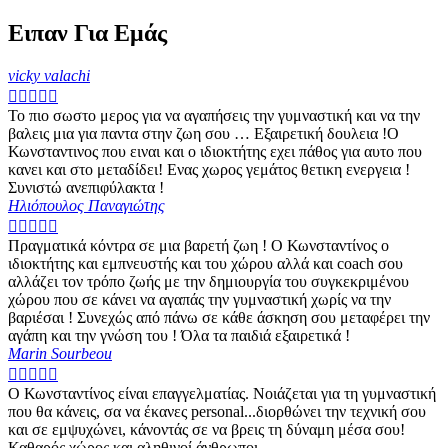
Ειπαν Για Εμάς
vicky valachi





Το πιο σωστο μερος για να αγαπήσεις την γυμναστική και να την
βαλεις μια για παντα στην ζωη σου … Εξαιρετική δουλεια !Ο
Κωνσταντινος που ειναι και ο ιδιοκτήτης εχει πάθος για αυτο που
κανει και στο μεταδίδει! Ενας χωρος γεμάτος θετικη ενεργεια !
Συνιστώ ανεπιφύλακτα !
Ηλιόπουλος Παναγιώτης





Πραγματικά κόντρα σε μια βαρετή ζωη ! Ο Κωνσταντίνος ο
ιδιοκτήτης και εμπνευστής και του χώρου αλλά και coach σου
αλλάζει τον τρόπο ζωής με την δημιουργία του συγκεκριμένου
χώρου που σε κάνει να αγαπάς την γυμναστική χωρίς να την
βαριέσαι ! Συνεχώς από πάνω σε κάθε άσκηση σου μεταφέρει την
αγάπη και την γνώση του ! Όλα τα παιδιά εξαιρετικά !
Marin Sourbeou





Ο Κωνσταντίνος είναι επαγγελματίας. Νοιάζεται για τη γυμναστική
που θα κάνεις, σα να έκανες personal...διορθώνει την τεχνική σου
και σε εμψυχώνει, κάνοντάς σε να βρεις τη δύναμη μέσα σου!
Καθαρός χώρος και αληθινοί άνθρωποι.