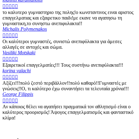





το καλυτερο γυμναστηριο της πολης!ο κωνσταντινος ειναι αριστος
επαγγελματιας και εξαιρετικο παιδι!με εκανε να αγαπησω τη
γυμναστικη,το συνηστω ανεπιφυλακτα!!
Michalis Polymenakos





Οι καλύτεροι γυμναστές, συνιστώ ανεπιφύλακτα για άμεσες
αλλαγές σε αντοχές και σώμα.
Vasiliki Motskaki





Εξαιρετικοί επαγγελματίες!!! Τους συστήνω ανεπιφύλακτα!!!
korina valachi





Αξίζει!!!πολύ ζεστό περιβάλλον!!πολύ καθαρό!!Γυμναστές με
γνώσεις!!Ο, τι καλύτερο έχω συναντήσει τα τελευταία χρόνια!!!
George Filippis





Αν κάποιος θέλει να αγαπήσει πραγματικά τον αθλητισμό είναι ο
καλύτερος προορισμός! Άψογος επαγγελματισμός και φανταστικό
κλίμα!