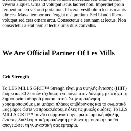
viverra aliquet. Urna id volutpat lacus laoreet non. Imperdiet proin
fermentum leo vel orci porta non. Placerat vestibulum lectus mauris
ultrices. Massa tempor nec feugiat nisl pretium. Sed blandit libero
volutpat sed cras ornare arcu. Consectetur a erat nam at lectus. Non
consectetur a erat nam at lectus urna duis convallis.
We Are Official Partner Of Les Mills
Grit Strength
Το LES MILLS GRIT™ Strengh είναι μια υψηλής έντασης (HIIT)
διάρκειας 30 λεπτών σχεδιασμένη πάνω στην δύναμη, με στόχο τη
δημιουργία καθαρού μυικού ιστού. Στην προπόνηση
χρησιμοποιούμε μια μπάρα, πλάκες επιβάρυνσης και το σωματικό
μας βάρος ώστε να προκαλέσουμε όλες τις μυικές ομάδες. Το LES
MILLS GRIT™ συνδέει αρμονικά την πρωτοποριακή υψηλής
έντασης διαλλειματική προπόνηση με δυνατή μουσική που θα
απογειώσει τη γυμναστική σας εμπειρία.