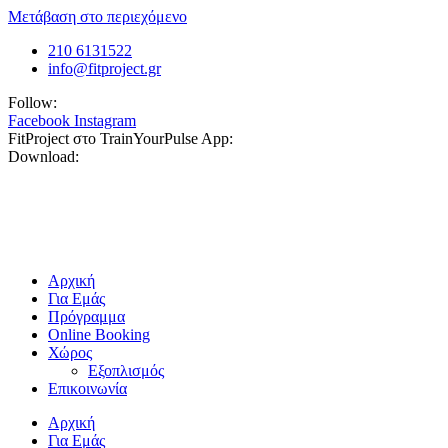
Μετάβαση στο περιεχόμενο
210 6131522
info@fitproject.gr
Follow:
Facebook
Instagram
FitProject στο TrainYourPulse App:
Download:
Αρχική
Για Εμάς
Πρόγραμμα
Online Booking
Χώρος
Εξοπλισμός
Επικοινωνία
Αρχική
Για Εμάς